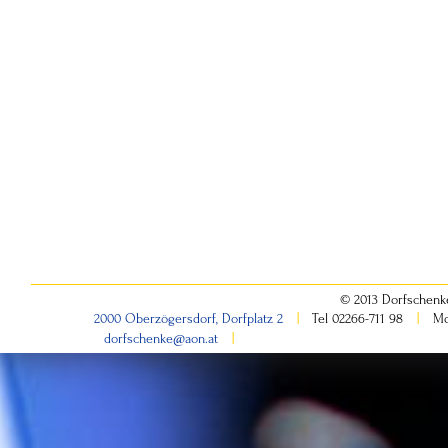
© 2013 Dorfschenk
|
|
2000 Oberzögersdorf, Dorfplatz 2
Tel 02266-711 98
Mo
|
dorfschenke@aon.at