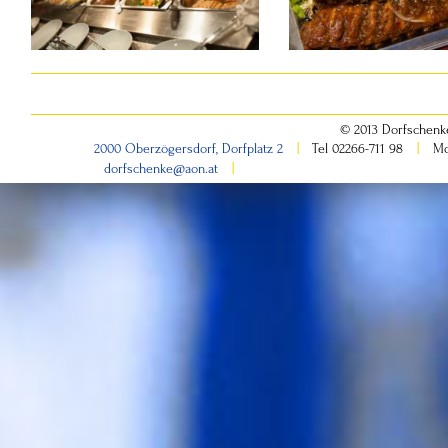
© 2013 Dorfschenk
|
|
2000 Oberzögersdorf, Dorfplatz 2
Tel 02266-711 98
Mo
|
dorfschenke@aon.at